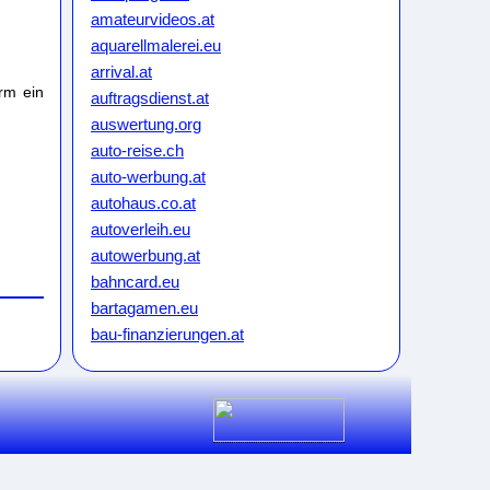
amateurvideos.at
aquarellmalerei.eu
arrival.at
rm ein
auftragsdienst.at
auswertung.org
auto-reise.ch
auto-werbung.at
autohaus.co.at
autoverleih.eu
autowerbung.at
bahncard.eu
bartagamen.eu
bau-finanzierungen.at
bauunternehmen.eu
bikeweb.de
bluecard.at
blumenkauf.at
blumenpflege.eu