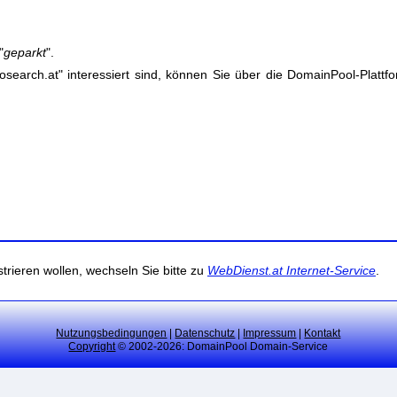
"
geparkt
".
earch.at" interessiert sind, können Sie über die DomainPool-Plattfo
trieren wollen, wechseln Sie bitte zu
WebDienst.at Internet-Service
.
Nutzungsbedingungen
|
Datenschutz
|
Impressum
|
Kontakt
Copyright
© 2002-2026: DomainPool Domain-Service